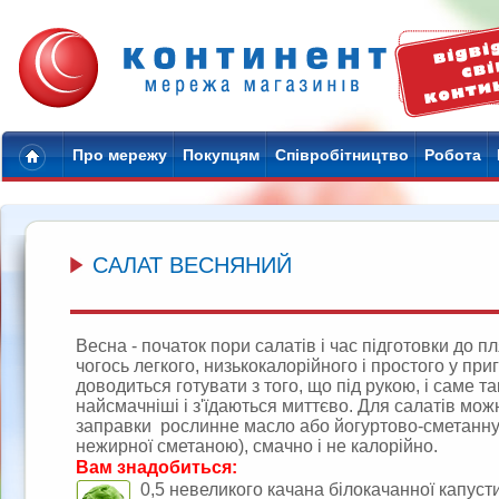
Про мережу
Покупцям
Співробітництво
Робота
САЛАТ ВЕСНЯНИЙ
Весна - початок пори салатів і час підготовки до п
чогось легкого, низькокалорійного і простого у при
доводиться готувати з того, що під рукою, і саме т
найсмачніші і з'їдаються миттєво. Для салатів мож
заправки
рослинне масло або йогуртово-сметанну 
нежирної сметаною), смачно і не калорійно.
Вам знадобиться:
0,5 невеликого качана білокачанної капуст